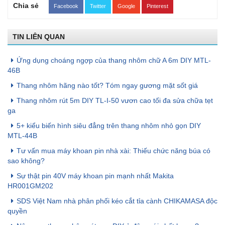
Chia sẻ
Facebook
Twitter
Google
Pinterest
TIN LIÊN QUAN
Ứng dụng choáng ngợp của thang nhôm chữ A 6m DIY MTL-
46B
Thang nhôm hãng nào tốt? Tóm ngay gương mặt sốt giá
Thang nhôm rút 5m DIY TL-I-50 vươn cao tối đa sửa chữa tẹt
ga
5+ kiểu biến hình siêu đẳng trên thang nhôm nhỏ gọn DIY
MTL-44B
Tư vấn mua máy khoan pin nhà xài: Thiếu chức năng búa có
sao không?
Sự thật pin 40V máy khoan pin mạnh nhất Makita
HR001GM202
SDS Việt Nam nhà phân phối kéo cắt tỉa cành CHIKAMASA độc
quyền