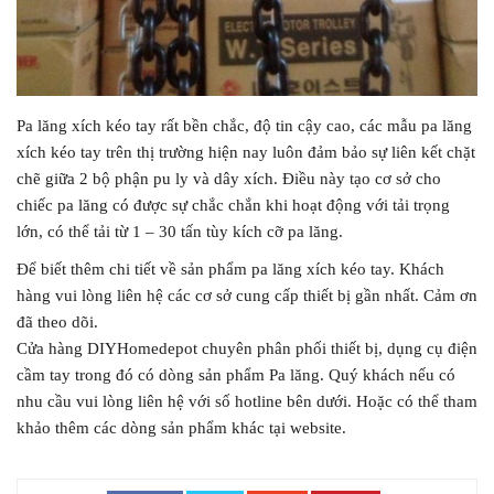
Pa lăng xích kéo tay rất bền chắc, độ tin cậy cao, các mẫu pa lăng
xích kéo tay trên thị trường hiện nay luôn đảm bảo sự liên kết chặt
chẽ giữa 2 bộ phận pu ly và dây xích. Điều này tạo cơ sở cho
chiếc pa lăng có được sự chắc chắn khi hoạt động với tải trọng
lớn, có thể tải từ 1 – 30 tấn tùy kích cỡ pa lăng.
Để biết thêm chi tiết về sản phẩm pa lăng xích kéo tay. Khách
hàng vui lòng liên hệ các cơ sở cung cấp thiết bị gần nhất. Cảm ơn
đã theo dõi.
Cửa hàng DIYHomedepot chuyên phân phối thiết bị, dụng cụ điện
cầm tay trong đó có dòng sản phẩm Pa lăng. Quý khách nếu có
nhu cầu vui lòng liên hệ với số hotline bên dưới. Hoặc có thể tham
khảo thêm các dòng sản phẩm khác tại website.