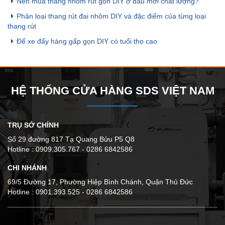
Nên mua thang nhôm rút gọn DIY ở đâu mới chất lượng?
Phân loại thang rút đai nhôm DIY và đặc điểm của từng loại
thang rút
Để xe đẩy hàng gấp gọn DIY có tuổi thọ cao
HỆ THỐNG CỬA HÀNG SDS VIỆT NAM
TRỤ SỞ CHÍNH
Số 29 đường 817 Tạ Quang Bửu P5 Q8
Hotline : 0909.305.767 - 0286 6842586
CHI NHÁNH
69/5 Đường 17, Phường Hiệp Bình Chánh, Quận Thủ Đức
Hotline : 0901.393.525 - 0286 6842586